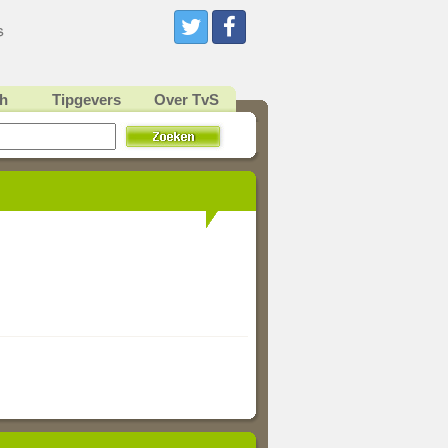
h
Tipgevers
Over TvS