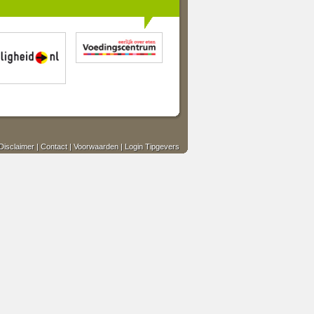
Disclaimer
|
Contact
|
Voorwaarden
|
Login Tipgevers