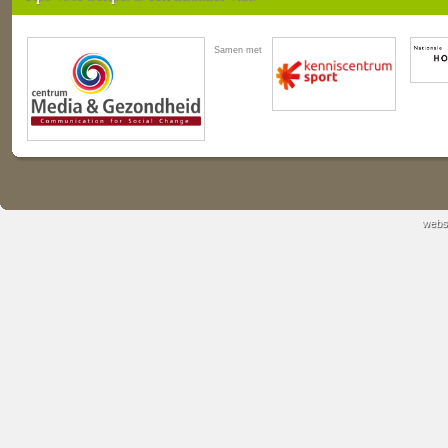
Samen met
webs