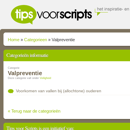
Home
»
Categorieen
»
Valpreventie
Categorieën informatie
Categorie
Valpreventie
Deze categorie valt onder
Veiligheid
Voorkomen van vallen bij (allochtone) ouderen
« Terug naar de categorieën
Tips voor Scripts is een initiatief van: